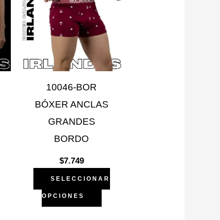
ciones
opciones
se
ueden
pueden
egir
elegir
n
en
10046-BOR
la
BÓXER ANCLAS
gina
página
GRANDES
e
de
BORDO
oducto
producto
$
7.749
SELECCIONAR
OPCIONES