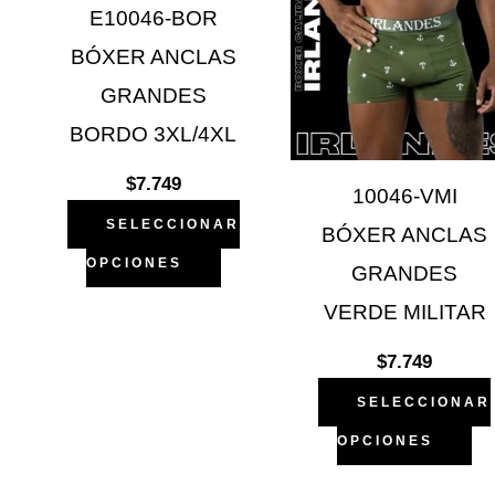
ciones
opciones
op
E10046-BOR
se
se
BÓXER ANCLAS
eden
pueden
p
GRANDES
gir
elegir
el
BORDO 3XL/4XL
en
e
$
7.749
10046-VMI
la
la
SELECCIONAR
BÓXER ANCLAS
gina
página
pá
OPCIONES
GRANDES
de
d
VERDE MILITAR
ducto
producto
pr
$
7.749
SELECCIONAR
OPCIONES