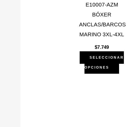
op
E10007-AZM
se
BÓXER
pu
ANCLAS/BARCOS
ele
MARINO 3XL-4XL
en
$
7.749
la
SELECCIONAR
pá
OPCIONES
de
pro