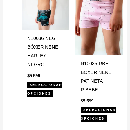
múltiples
múltiples
variantes.
variantes.
Las
Las
opciones
opciones
se
se
N10036-NEG
pueden
pueden
BÓXER NENE
elegir
elegir
HARLEY
en
en
N10035-RBE
NEGRO
la
la
BÓXER NENE
$
5.599
página
página
PATINETA
SELECCIONAR
de
de
R.BEBE
OPCIONES
producto
producto
$
5.599
SELECCIONAR
OPCIONES