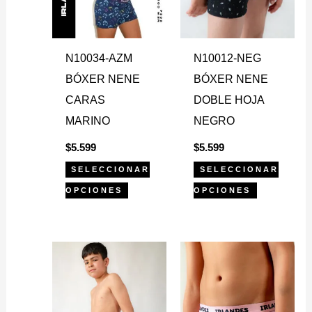
Las
Las
opciones
opciones
se
se
N10034-AZM
N10012-NEG
pueden
pueden
BÓXER NENE
BÓXER NENE
elegir
elegir
CARAS
DOBLE HOJA
en
en
MARINO
NEGRO
la
la
$
5.599
$
5.599
página
página
SELECCIONAR
SELECCIONAR
de
de
OPCIONES
OPCIONES
producto
producto
Este
Este
producto
producto
tiene
tiene