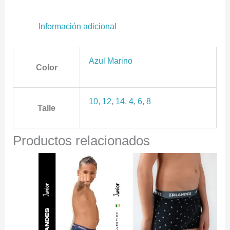
Información adicional
Azul Marino
Color
10
,
12
,
14
,
4
,
6
,
8
Talle
Productos relacionados
Este
Este
producto
producto
tiene
tiene
múltiples
múltiples
variantes.
variantes.