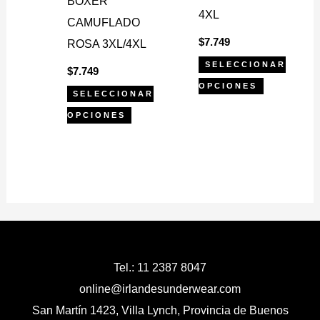
BÓXER
4XL
elegir
elegir
CAMUFLADO
en
en
$
7.749
ROSA 3XL/4XL
la
la
SELECCIONAR
$
7.749
página
página
OPCIONES
SELECCIONAR
de
de
OPCIONES
producto
producto
Tel.: 11 2387 8047
online@irlandesunderwear.com
San Martín 1423, Villa Lynch, Provincia de Buenos