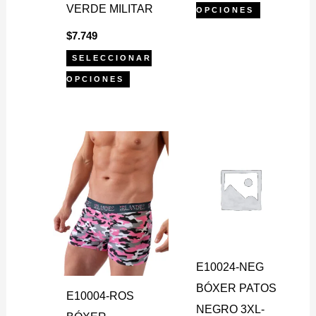
producto
producto
VERDE MILITAR
OPCIONES
$
7.749
SELECCIONAR
OPCIONES
Este
Este
producto
producto
tiene
tiene
múltiples
múltiples
variantes.
variantes.
Las
Las
E10024-NEG
opciones
opciones
BÓXER PATOS
se
se
E10004-ROS
NEGRO 3XL-
pueden
pueden