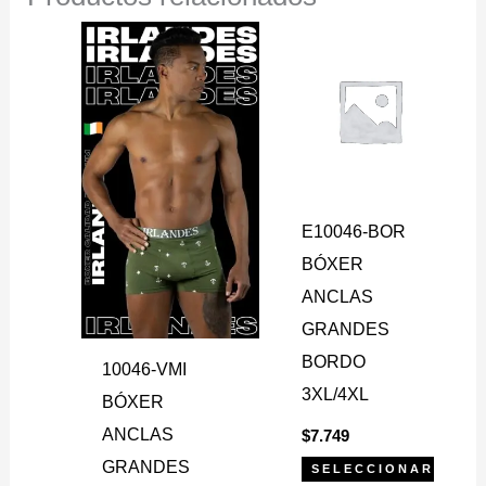
Este
Este
producto
producto
tiene
tiene
múltiples
múltiples
variantes.
variantes.
Las
Las
E10046-BOR
opciones
opciones
BÓXER
se
se
ANCLAS
pueden
pueden
GRANDES
elegir
elegir
BORDO
en
en
10046-VMI
3XL/4XL
la
la
BÓXER
página
página
ANCLAS
$
7.749
de
de
GRANDES
SELECCIONAR