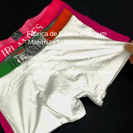
Fábrica de Bóxers Premium
Maximiza tu Ganancia Hoy
Calidad 95% algodón peinado y 5% lycra.
Talles del S al 4XL al mismo precio
Envíos en menos de 48 hs. a todo el país